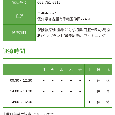
電話番号
052-751-5313
〒464-0074
住所
愛知県名古屋市千種区仲田2-3-20
保険診療/虫歯/親知らず/歯科口腔外科/小児歯
診療項目
科/インプラント/審美治療/ホワイトニング
診療時間
月
火
水
木
金
土
日
祝
09:30～12:30
●
●
●
●
●
●
休
休
14:00～19:00
●
●
●
●
●
休
休
14:00～16:00
●
休
休
土曜日午後の診療は16：00まで